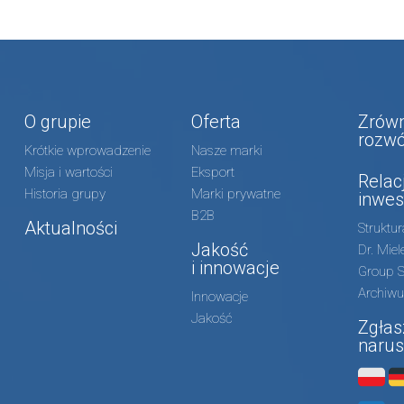
O grupie
Oferta
Zrów
rozwó
Krótkie wprowadzenie
Nasze marki
Misja i wartości
Eksport
Relac
Historia grupy
Marki prywatne
inwes
B2B
Aktualności
Struktu
Jakość
Dr. Mie
i innowacje
Group S
Archiw
Innowacje
Jakość
Zgłas
narus