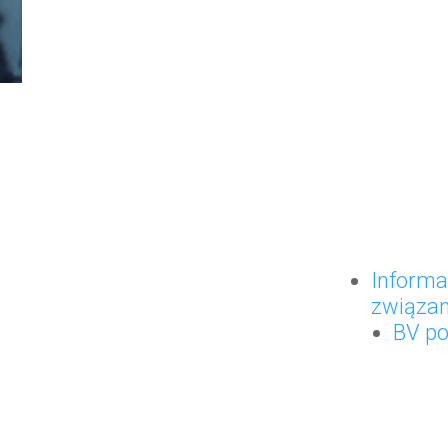
Informa
związan
BV po