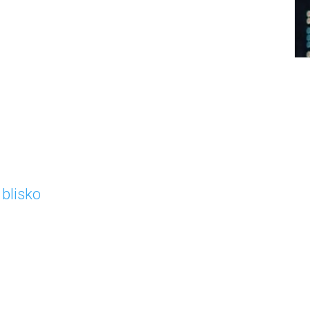
)
blisko