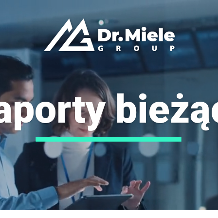
Odtwarzacz
video
aporty bieżą