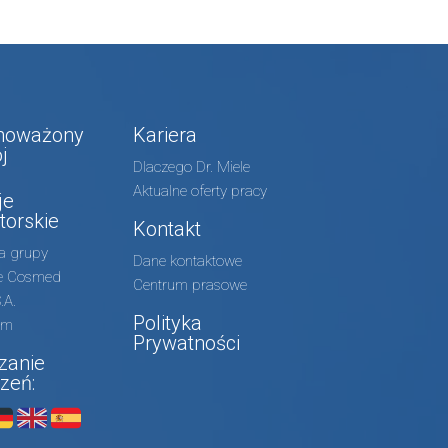
noważony
Kariera
j
Dlaczego Dr. Miele
Aktualne oferty pracy
je
torskie
Kontakt
ra grupy
Dane kontaktowe
le Cosmed
Centrum prasowe
.A.
Polityka
um
Prywatności
zanie
zeń: